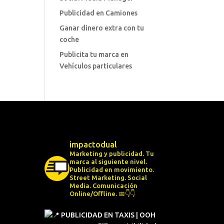
Publicidad en Camiones
Ganar dinero extra con tu
coche
Publicita tu marca en
Vehículos particulares
impactodual
Marketing y publicidad. Tu
marca al siguiente nivel.
Publicidad en movimiento.
Street Marketing.
Social
Media.
Comunicación
Online/Offline.
📅👇👇