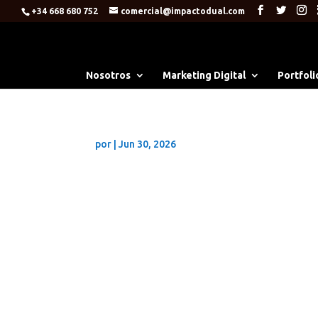
+34 668 680 752
comercial@impactodual.com
Nosotros
Marketing Digital
Portfoli
por
|
Jun 30, 2026