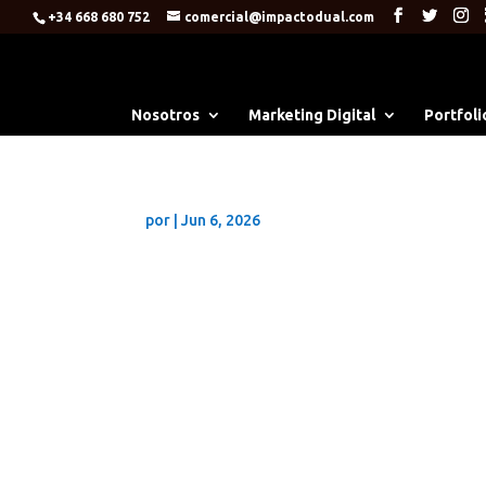
+34 668 680 752
comercial@impactodual.com
Nosotros
Marketing Digital
Portfoli
por
|
Jun 6, 2026