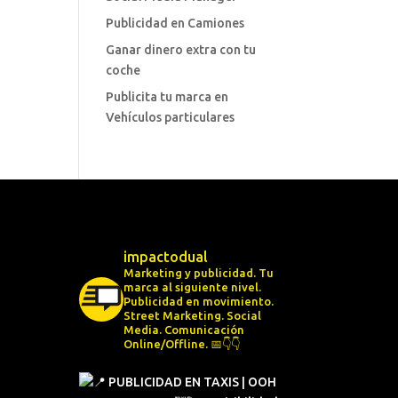
Publicidad en Camiones
Ganar dinero extra con tu
coche
Publicita tu marca en
Vehículos particulares
impactodual
Marketing y publicidad. Tu
marca al siguiente nivel.
Publicidad en movimiento.
Street Marketing.
Social
Media.
Comunicación
Online/Offline.
📅👇👇