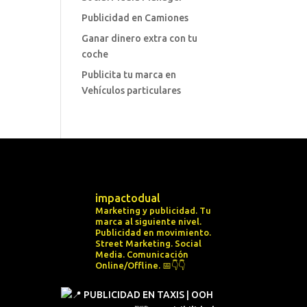
Publicidad en Camiones
Ganar dinero extra con tu
coche
Publicita tu marca en
Vehículos particulares
impactodual
Marketing y publicidad. Tu
marca al siguiente nivel.
Publicidad en movimiento.
Street Marketing.
Social
Media.
Comunicación
Online/Offline.
📅👇👇