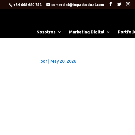
+34 668 680 752
comercial@impactodual.com
Nosotros
Marketing Digital
Portfoli
por
|
May 20, 2026