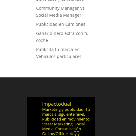
Community Manager Vs
Social Media Manager
Publicidad en Camiones
Ganar dinero extra con tu
coche
Publicita tu marca en
Vehículos particulares
impactodual
Marketing y publicidad. Tu
marca al siguiente nivel.
Publicidad en movimiento.
Street Marketing.
Social
Media.
Comunicación
Online/Offline.
📅👇👇