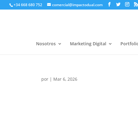
+34 668 680 752
comercial@impactodual.com
Nosotros
Marketing Digital
Portfoli
por
|
Mar 6, 2026