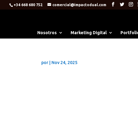
+34 668 680 752
comercial@impactodual.com
Nosotros
Marketing Digital
Portfoli
por
|
Nov 24, 2025