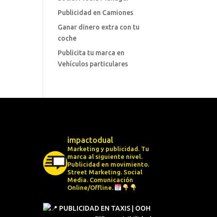
Publicidad en Camiones
Ganar dinero extra con tu
coche
Publicita tu marca en
Vehículos particulares
impactodual
Marketing y publicidad. Tu
marca al siguiente nivel.
Publicidad en movimiento.
Street Marketing.
Social
Media.
Comunicación
Online/Offline.