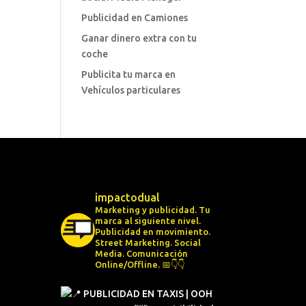
Publicidad en Camiones
Ganar dinero extra con tu
coche
Publicita tu marca en
Vehículos particulares
impactodual
Marketing y publicidad. Tu
marca al siguiente nivel.
Publicidad en movimiento.
Street Marketing.
Social
Media.
Comunicación
Online/Offline.
📅👇👇