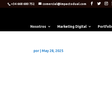
+34 668 680 752
comercial@impactodual.com
Nosotros
Marketing Digital
Portfoli
por
|
May 28, 2025