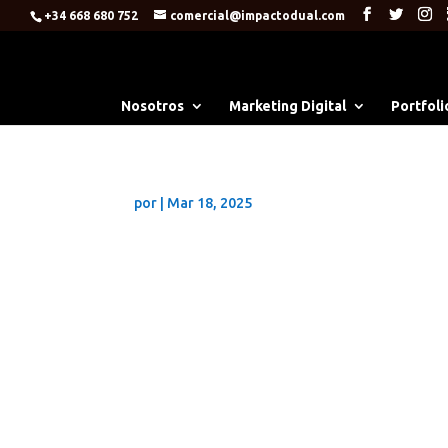
+34 668 680 752
comercial@impactodual.com
Nosotros
Marketing Digital
Portfoli
por
|
Mar 18, 2025