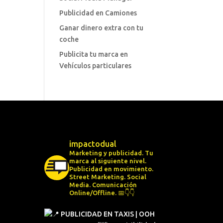
Publicidad en Camiones
Ganar dinero extra con tu
coche
Publicita tu marca en
Vehículos particulares
impactodual
Marketing y publicidad. Tu
marca al siguiente nivel.
Publicidad en movimiento.
Street Marketing.
Social
Media.
Comunicación
Online/Offline.
📅👇👇