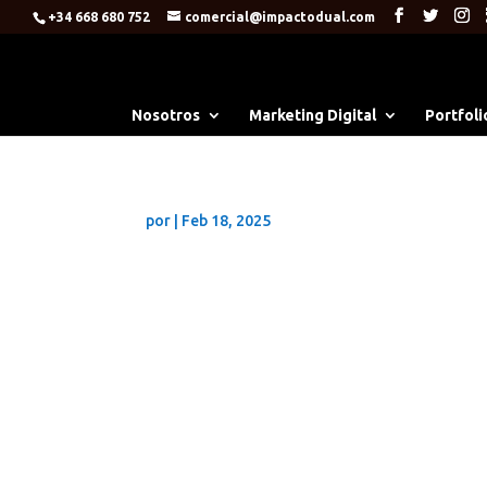
+34 668 680 752
comercial@impactodual.com
Nosotros
Marketing Digital
Portfoli
por
|
Feb 18, 2025