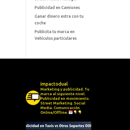
Publicidad en Camiones
Ganar dinero extra con tu
coche
Publicita tu marca en
Vehículos particulares
impactodual
Marketing y publicidad. Tu
marca al siguiente nivel.
Publicidad en movimiento.
Street Marketing.
Social
Media.
Comunicación
Online/Offline.