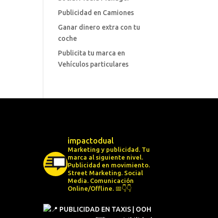
Publicidad en Camiones
Ganar dinero extra con tu
coche
Publicita tu marca en
Vehículos particulares
impactodual
Marketing y publicidad. Tu
marca al siguiente nivel.
Publicidad en movimiento.
Street Marketing.
Social
Media.
Comunicación
Online/Offline.
📅👇👇