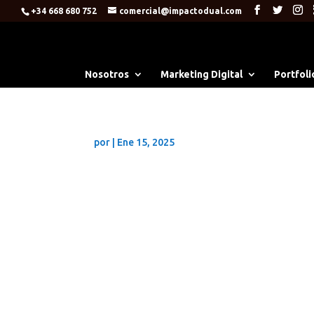
+34 668 680 752
comercial@impactodual.com
Nosotros
Marketing Digital
Portfoli
por
|
Ene 15, 2025