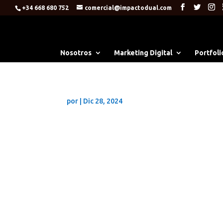
+34 668 680 752
comercial@impactodual.com
Nosotros
Marketing Digital
Portfoli
por
|
Dic 28, 2024