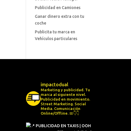
Publicidad en Camiones
Ganar dinero extra con tu
coche
Publicita tu marca en
Vehículos particulares
impactodual
Marketing y publicidad. Tu
marca al siguiente nivel.
Publicidad en movimiento.
Street Marketing.
Social
Media.
Comunicación
Online/Offline.
📅👇👇