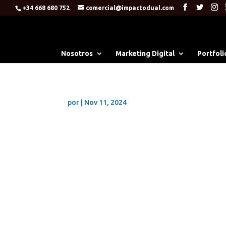
+34 668 680 752
comercial@impactodual.com
Nosotros
Marketing Digital
Portfoli
por
|
Nov 11, 2024