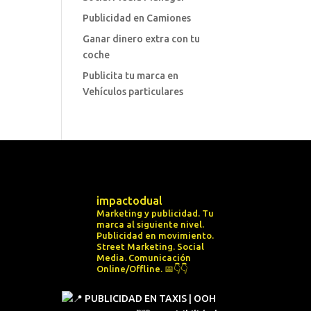
Publicidad en Camiones
Ganar dinero extra con tu
coche
Publicita tu marca en
Vehículos particulares
impactodual
Marketing y publicidad. Tu
marca al siguiente nivel.
Publicidad en movimiento.
Street Marketing.
Social
Media.
Comunicación
Online/Offline.
📅👇👇