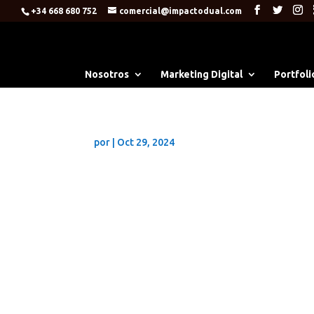
+34 668 680 752
comercial@impactodual.com
Nosotros
Marketing Digital
Portfoli
por
|
Oct 29, 2024