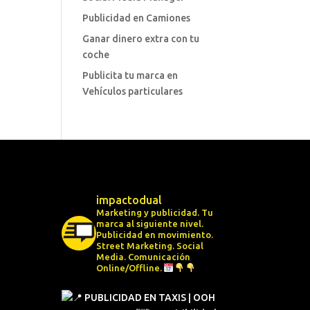
Publicidad en Camiones
Ganar dinero extra con tu
coche
Publicita tu marca en
Vehículos particulares
impactodual
Marketing y publicidad. Tu
marca al siguiente nivel.
Publicidad en movimiento.
Street Marketing.
Social
Media.
Comunicación
Online/Offline.