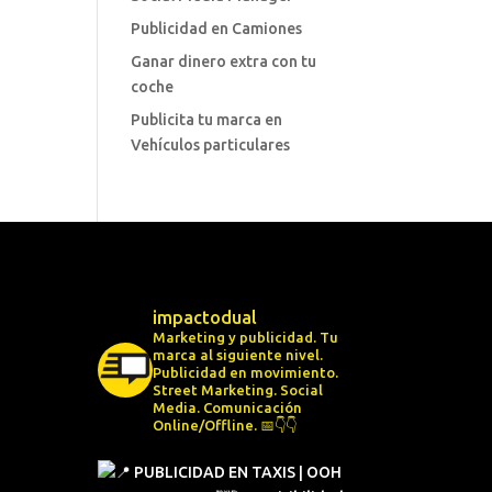
Publicidad en Camiones
Ganar dinero extra con tu
coche
Publicita tu marca en
Vehículos particulares
impactodual
Marketing y publicidad. Tu
marca al siguiente nivel.
Publicidad en movimiento.
Street Marketing.
Social
Media.
Comunicación
Online/Offline.
📅👇👇