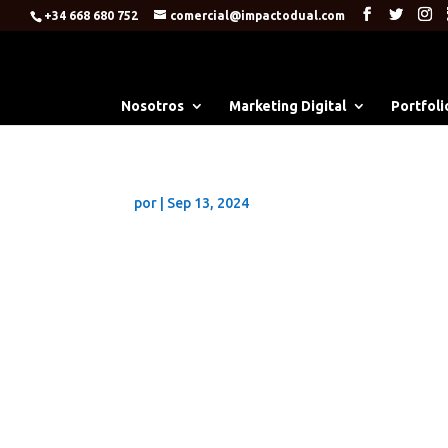
+34 668 680 752
comercial@impactodual.com
Nosotros
Marketing Digital
Portfoli
por
|
Sep 13, 2024